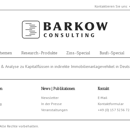
Kontaktieren Sie uns:
Themen
Research-Produkte
Zins-Special
Baufi-Special
& Analyse zu Kapitalflüssen in indirekte Immobilienanlagevehikel in Deut
en
News | Publikationen
Kontakt
Newsletter
E-Mail
g
In der Presse
Kontaktformular
Veranstaltungen
+49 (0) 157 3236 7
Alle Rechte vorbehalten.