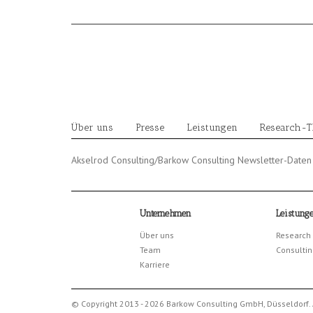
Skip
to
content
Über uns
Presse
Leistungen
Research-
Akselrod Consulting/Barkow Consulting Newsletter-Daten 
Unternehmen
Leistung
Über uns
Research
Team
Consultin
Karriere
© Copyright 2013 - 2026 Barkow Consulting GmbH, Düsseldorf. 