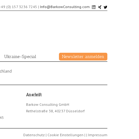
+49 (0) 157 3236 7245
|
Info@BarkowConsulting.com
Ukraine-Special
Newsletter anmelden
schland
Anschrift
Barkow Consulting GmbH
Rethelstraße 38, 40237 Düsseldorf
245
Datenschutz
|
Cookie Einstellungen
|
|
Impressum