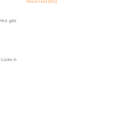
Presse Feed (RSS)
rd. gibt.
-Lücke in