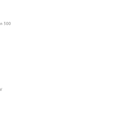
on 300
uV