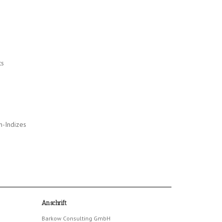
ts
n-Indizes
Anschrift
Barkow Consulting GmbH