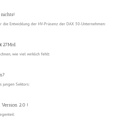
nichts!
ir die Entwicklung der HV-Präsenz der DAX 30-Unternehmen:
 €27Mrd.
hnen, wie viel wirklich fehlt:
on?
s jungen Sektors:
 Version 2.0 !
egenteil: