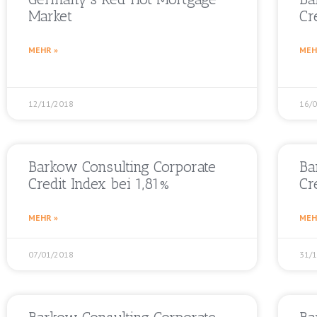
Market
Cr
MEHR »
MEH
12/11/2018
16/
Barkow Consulting Corporate
Ba
Credit Index bei 1,81%
Cr
MEHR »
MEH
07/01/2018
31/