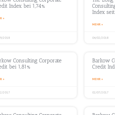
edit Index bei 1,74%
Consultin
Index sei
R »
MEHR »
09/2018
04/02/2018
rkow Consulting Corporate
Barkow Co
edit bei 1,81%
Credit In
R »
MEHR »
12/2017
02/07/2017