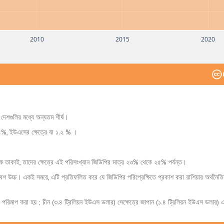
2010
2015
2020
 দেশগুলির মধ্যে অন্যতম শীর্ষ।
৭.৪%, ইউএসের ক্ষেত্রে যা ১.২ % ।
 দিকে তাকাই, তাদের ক্ষেত্রে এই পরিসংখ্যান জিডিপির মাত্র ২৩% থেকে ২৫% পর্যন্ত।
্ভ বেশ উচ্চ। একই সময়ে, এটি প্রতিফলিত করে যে জিডিপির পরিপ্রেক্ষিতে প্রকাশ করা রাশিয়ার অর্থনৈতিক
) পরিমাপ করা হয় ; চীন (৩.৪ ট্রিলিয়ন ইউএস ডলার) সেক্ষেত্রে জাপান (১.৪ ট্রিলিয়ন ইউএস ডলার) 