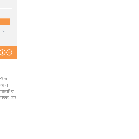
ina
লেট ও
যায় না।
উপর আরোপিত
কার্যকর বলে