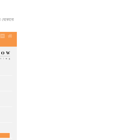
াপী যেকোনো