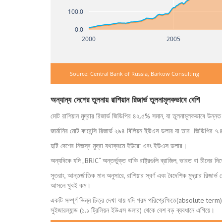
100.0
0.0
2000
2005
Source: Central Bank of Russia, Barkow Consulting
অন্যান্য দেশের তুলনায় রাশিয়ান রিজার্ভ তুলনামূলকভাবে বেশি
মোট রাশিয়ান মুদ্রার রিজার্ভ জিডিপির ৪২.৫% সমান, যা তুলনামূলকভাবে উন্নত
জার্মানির মোট কারেন্সি রিজার্ভ ২৯৪ বিলিয়ন ইউএস ডলার যা তার জিডিপির 
দুটি দেশের নিজস্ব মুদ্রা যথাক্রমে ইউরো এবং ইউএস ডলার।
অন্যদিকে যদি „BRIC“ অন্তর্ভুক্ত বাকি রাষ্ট্রগুলি ব্রাজিল, ভারত বা চীনের
সুতরাং, আন্তর্জাতিক মান অনুসারে, রাশিয়ার স্বর্ণ এবং বৈদেশিক মুদ্রার রিজার
আসলে খুবই কম।
একটি সম্পূর্ণ ভিন্ন চিত্র দেখা যায় যদি পরম পরিপ্রেক্ষিতে(absolute term
সুইজারল্যান্ড (১.১ ট্রিলিয়ন ইউএস ডলার) থেকে বেশ বড় ব্যবধানে এগিয়ে।