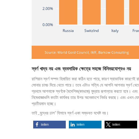
2.00%
0.00%
Russia
Switzlnd
Italy
Fra
Source: World Gold Council, IMF, Barkow Consulting
স্বর্ণ খাদ্য নয় এবং ব্যবসায়িক ক্ষেত্রে সহজে বিনিময়যোগ্যও নয়
রাশিয়ান স্বর্ণ সম্পদ হিমায়িত করা কঠিন হতে পারে, কারণ স্বাভাবিক কারণে
সোনার চামচ দিয়ে খেতে পারে। তবে এটাও সত্যি যে আপনি আপনার স্বর্ণ খেতে 
প্রথমে আপনাকে স্বর্ণকে বৈদেশিক(কাগুজে) মুদ্রায় রূপান্তর করতে হবে। এবং 
নিষেধাজ্ঞাগুলি কতটা কার্যকর তার উপর অনেকাংশে নির্ভর করছে। এবং এখন যেমন দ
প্রতীয়মান হচ্ছে।
তাই „যুদ্ধের ঢাল“ হিসাবে স্বর্ণ একা সম্ভবত যথেষ্ট নয়।
teilen
teilen
teilen