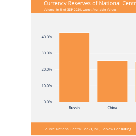
Currency Reserves of National Centr
Volume, in % of GDP 2020, Latest Available Values
40.0%
30.0%
20.0%
10.0%
0.0%
Russia
China
Source: National Central Banks, IMF, Barkow Consulting