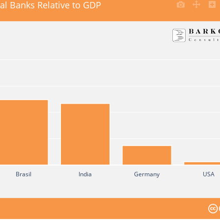
al Banks Relative to GDP
Brasil
India
Germany
USA