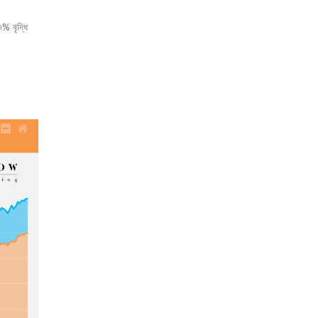
৭% বৃদ্ধি