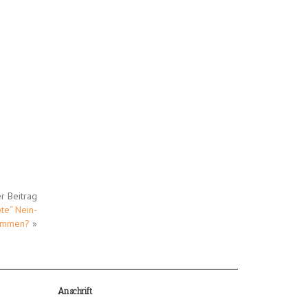
r Beitrag
te“ Nein-
immen?
»
Anschrift