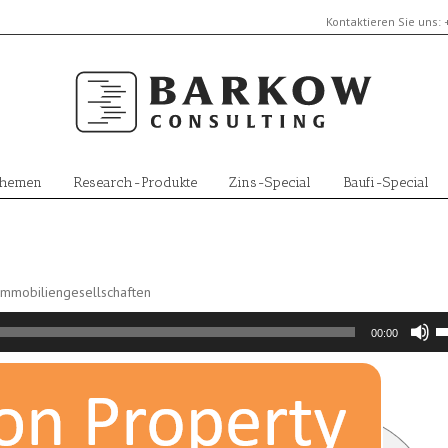
Kontaktieren Sie uns:
Themen
Research-Produkte
Zins-Special
Baufi-Special
 Immobiliengesellschaften
Pf
00:00
H
b
u
di
La
z