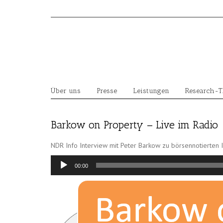
Skip
to
content
Über uns
Presse
Leistungen
Research-
Barkow on Property – Live im Radio
NDR Info Interview mit Peter Barkow zu börsennotierten
Audio-
00:00
Player