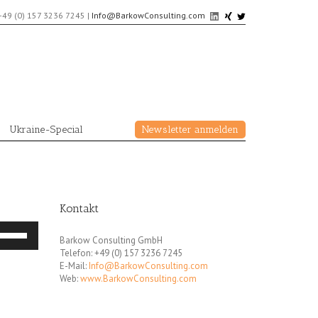
+49 (0) 157 3236 7245
|
Info@BarkowConsulting.com
Ukraine-Special
Newsletter anmelden
Kontakt
eiltasten
Barkow Consulting GmbH
och/Runter
Telefon: +49 (0) 157 3236 7245
enutzen,
E-Mail:
Info@BarkowConsulting.com
m
Web:
www.BarkowConsulting.com
e
utstärke
u