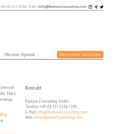
+49 (0) 157 3236 7245
|
Info@BarkowConsulting.com
Ukraine-Special
Newsletter anmelden
Einbruch
Kontakt
 der März
erdings
Barkow Consulting GmbH
Telefon: +49 (0) 157 3236 7245
E-Mail:
Info@BarkowConsulting.com
ding
Web:
www.BarkowConsulting.com
se