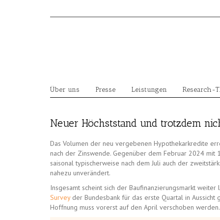
Skip
to
content
Über uns
Presse
Leistungen
Research-
Neuer Höchststand und trotzdem nich
Das Volumen der neu vergebenen Hypothekarkredite errei
nach der Zinswende. Gegenüber dem Februar 2024 mit 14
saisonal typischerweise nach dem Juli auch der zweitstär
nahezu unverändert.
Insgesamt scheint sich der Baufinanzierungsmarkt weiter 
Survey
der Bundesbank für das erste Quartal in Aussicht g
Hoffnung muss vorerst auf den April verschoben werden.