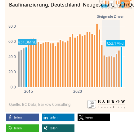
Baufinanzierung, Deutschland, Neugeschäft, nach Quar
Steigende Zinsen
80,0
60,0
€51,3Mrd.
€53,1Mrd.
40,0
20,0
0,0
2015
2020
Quelle: BC Data, Barkow Consulting
teilen
teilen
teilen
teilen
teilen