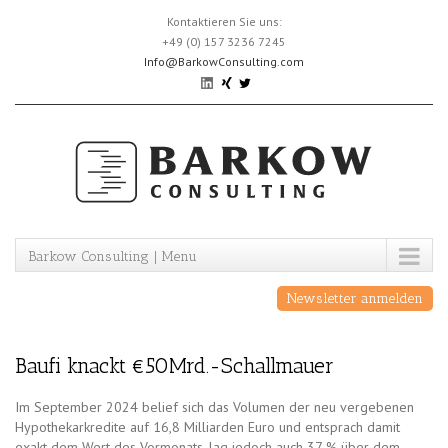
Skip
Kontaktieren Sie uns:
to
+49 (0) 157 3236 7245
content
Info@BarkowConsulting.com
Barkow Consulting | Menu
Newsletter anmelden
Baufi knackt €50Mrd.-Schallmauer
Im September 2024 belief sich das Volumen der neu vergebenen
Hypothekarkredite auf 16,8 Milliarden Euro und entsprach damit
exakt dem Wert des Vormonats, lag jedoch auch 37 % über dem