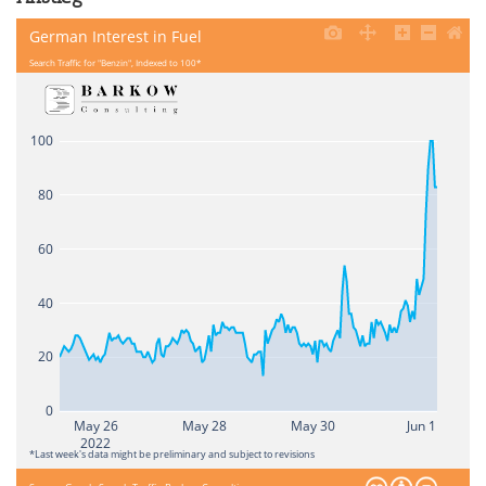
German Interest in Fuel
Search Traffic for "Benzin", Indexed to 100*
100
80
60
40
20
0
May 26
May 28
May 30
Jun 1
2022
*Last week's data might be preliminary and subject to revisions