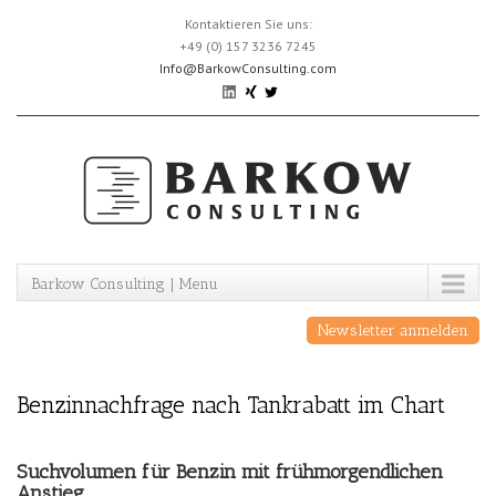
Skip
Kontaktieren Sie uns:
to
+49 (0) 157 3236 7245
content
Info@BarkowConsulting.com
Barkow Consulting | Menu
Newsletter anmelden
Benzinnachfrage nach Tankrabatt im Chart
Suchvolumen für Benzin mit frühmorgendlichen
Anstieg