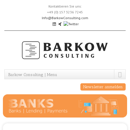
Skip
Kontaktieren Sie uns:
to
+49 (0) 157 3236 7245
content
Info@BarkowConsulting.com
Barkow Consulting | Menu
Newsletter anmelden