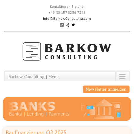
Skip
Kontaktieren Sie uns:
to
+49 (0) 157 3236 7245
content
Info@BarkowConsulting.com
Barkow Consulting | Menu
Newsletter anmelden