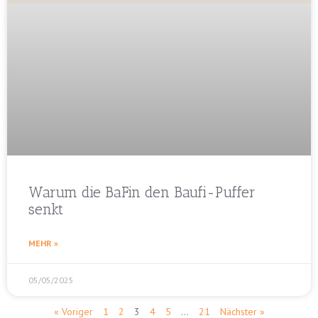
Warum die BaFin den Baufi-Puffer
senkt
MEHR »
05/05/2025
« Voriger
1
2
3
4
5
…
21
Nächster »