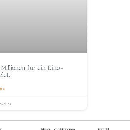
 Millionen für ein Dino-
elett!
R »
05/2024
en
News | Publikationen
Kontakt