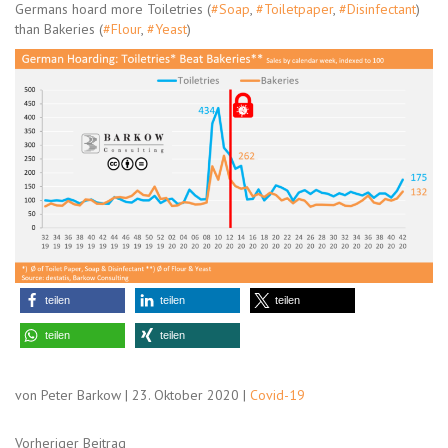
Germans hoard more Toiletries (
#Soap
,
#Toiletpaper
,
#Disinfectant
)
than Bakeries (
#Flour
,
#Yeast
)
teilen
teilen
teilen
teilen
teilen
von Peter Barkow | 23. Oktober 2020 |
Covid-19
Vorheriger Beitrag