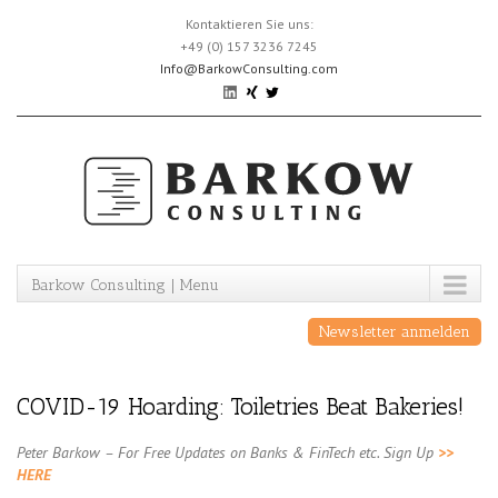
Skip
Kontaktieren Sie uns:
to
+49 (0) 157 3236 7245
content
Info@BarkowConsulting.com
Barkow Consulting | Menu
Newsletter anmelden
COVID-19 Hoarding: Toiletries Beat Bakeries!
Peter Barkow – For Free Updates on Banks & FinTech etc. Sign Up
>>
HERE