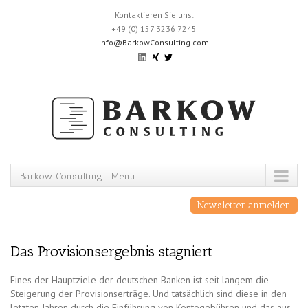
Skip
Kontaktieren Sie uns:
to
+49 (0) 157 3236 7245
content
Info@BarkowConsulting.com
Barkow Consulting | Menu
Newsletter anmelden
Das Provisionsergebnis stagniert
Eines der Hauptziele der deutschen Banken ist seit langem die
Steigerung der Provisionserträge. Und tatsächlich sind diese in den
letzten Jahren durch die Einführung von Kontogebühren und das aus