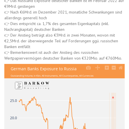
👉 Das Russland Exposure deutscher Banken ist im Februar 2022 auf
€9Mrd. gestiegen
👉 Nach €6Mrd. im Dezember 2021, monatliche Schwankungen sind
allerdings generell hoch
👉 Dies entspricht ca. 1,7% des gesamten Eigenkapitals (inkl.
Nachrangkapital) deutscher Banken
👉 Der Anstieg beträgt also €3Mrd. in zwei Monaten, wovon mit
€2,5Mrd. der überwiegende Teil auf Forderungen ggü. russischen
Banken entfällt
👉 Bemerkenswert ist auch der Anstieg des russischen
Wertpapiervermögen deutscher Banken von €320Mio. auf €760Mio.
German Banks Exposure to Russia
Outstanding Volume, in €bn, All Instruments, All Counterparties, All Currencies
25.0
20.0