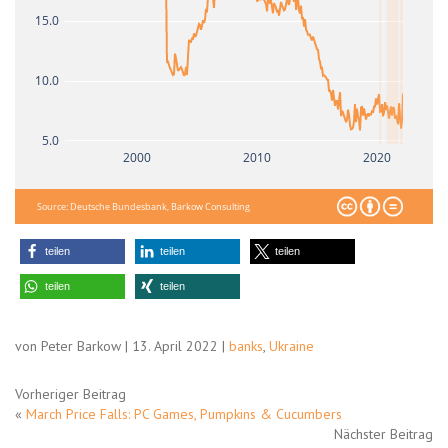
15.0
10.0
5.0
2000
2010
2020
Source: Deutsche Bundesbank, Barkow Consulting
teilen
teilen
teilen
teilen
teilen
von Peter Barkow | 13. April 2022 |
banks
,
Ukraine
Vorheriger Beitrag
«
March Price Falls: PC Games, Pumpkins & Cucumbers
Nächster Beitrag