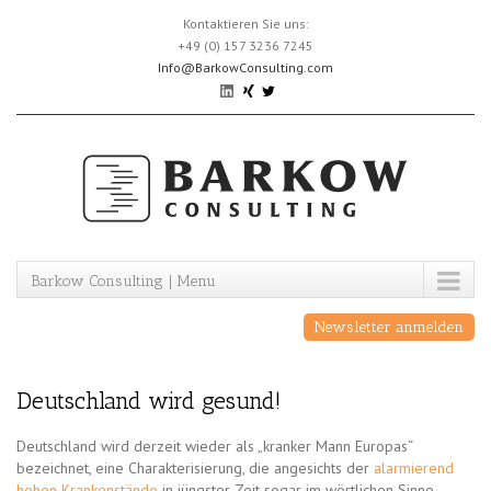
Skip
Kontaktieren Sie uns:
to
+49 (0) 157 3236 7245
content
Info@BarkowConsulting.com
Barkow Consulting | Menu
Newsletter anmelden
Deutschland wird gesund!
Deutschland wird derzeit wieder als „kranker Mann Europas“
bezeichnet, eine Charakterisierung, die angesichts der
alarmierend
hohen Krankenstände
in jüngster Zeit sogar im wörtlichen Sinne