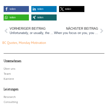
teilen
teilen
teilen
teilen
teilen
VORHERIGER BEITRAG
NÄCHSTER BEITRAG
Unfortunately, or usually, the most productive sessions are the most painful.
When you focus on you, you grow; when you focus on shit, shit grows.
BC Quotes
,
Monday Motivation
Unternehmen
Über uns
Team
Karriere
Leistungen
Research
Consulting