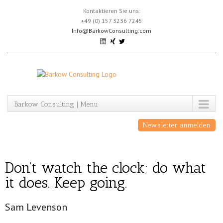
Skip
Kontaktieren Sie uns:
to
+49 (0) 157 3236 7245
content
Info@BarkowConsulting.com
Barkow Consulting | Menu
Newsletter anmelden
Don’t watch the clock; do what
it does. Keep going.
Sam Levenson