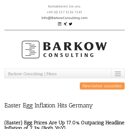
Skip
Kontaktieren Sie uns:
to
+49 (0) 157 3236 7245
content
Info@BarkowConsulting.com
Barkow Consulting | Menu
Newsletter anmelden
Easter Egg Inflation Hits Germany
(Easter) Egg Prices Are Up 17.0% Outpacing Headline
Inflation of 7.3% (Both YoY)