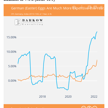
German (Easter) Eggs Are Much More Expensive this Year...
CPI, Germany, Index 2015=100, Δ 1 Year, in %
15.00%
10.00%
5.00%
0.00%
2018
2020
2022