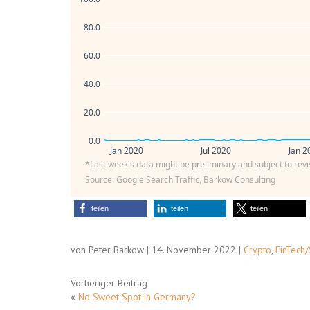
80.0
60.0
40.0
20.0
0.0
Jan 2020
Jul 2020
Jan 2
*Last week's data might be preliminary and subject to revi
Source: Google Search Traffic, Barkow Consulting
teilen
teilen
teilen
von Peter Barkow | 14. November 2022 |
Crypto
,
FinTech/
Vorheriger Beitrag
«
No Sweet Spot in Germany?