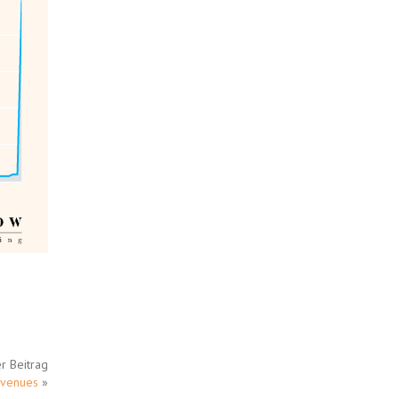
r Beitrag
evenues
»