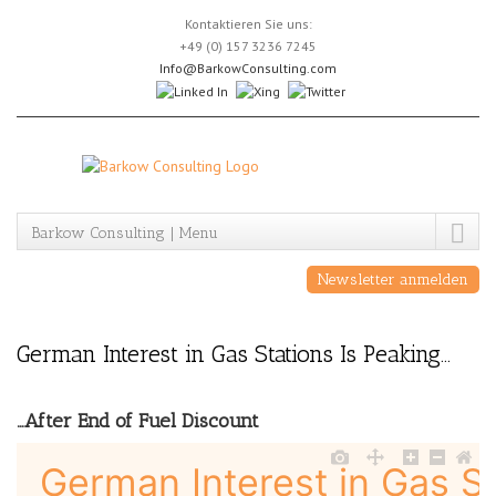
Skip
Kontaktieren Sie uns:
to
+49 (0) 157 3236 7245
content
Info@BarkowConsulting.com
Barkow Consulting | Menu
Newsletter anmelden
German Interest in Gas Stations Is Peaking…
…After End of Fuel Discount
German Interest in Gas S