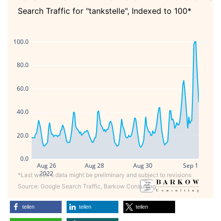
Search Traffic for "tankstelle", Indexed to 100*
100.0
80.0
60.0
40.0
20.0
0.0
Aug 26
Aug 28
Aug 30
Sep 1
2022
*Last week's data might be preliminary and subject to revisions
Source: Google Search Traffic, Barkow Consulting
teilen
teilen
teilen