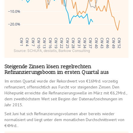
−10.0%
−20.0%
CW 1
CW 4
CW 7
CW 10
CW 13
CW 16
CW 19
CW 22
CW 25
CW 28
CW 31
CW 34
CW 37
CW 40
CW 43
CW 46
CW 49
CW 52
Source: SCHUFA, destatis, Barkow Consulting
Steigende Zinsen lösen regelrechten
Refinanzierungsboom im ersten Quartal aus
Im ersten Quartal wurde der Rekordwert von €16Mrd. vorzeitig
refinanziert, offensichtlich aus Furcht vor steigenden Zinsen. Den
Höhepunkt erreichte die Refinanzierungswelle im März mit €6,2Mrd.,
dem zweithöchstem Wert seit Beginn der Datenaufzeichnungen im
Jahr 2015.
Seit Juni hat sich Refinanzierungsvolumen aber bereits wieder
normalisiert und liegt unter dem monatlichen Durchschnittswert von
€4Mrd..