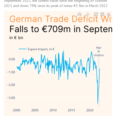
September 2022, the lowest value since the beginning of October
2021 and down 79% since its peak of minus €3.5bn in March 2022
German Trade Deficit Wit
Falls to €709m in Septe
in € bn
War
Export-Import, in €
in
Ukraine
0.00
−1.00
−2.00
−3.00
2000
2005
2010
2015
2020