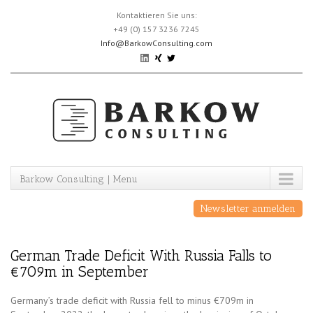
Skip
Kontaktieren Sie uns:
to
+49 (0) 157 3236 7245
content
Info@BarkowConsulting.com
Barkow Consulting | Menu
Newsletter anmelden
German Trade Deficit With Russia Falls to
€709m in September
Germany’s trade deficit with Russia fell to minus €709m in