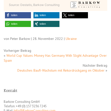
Source: Destatis, Barkow Consulting
teilen
teilen
teilen
teilen
teilen
von Peter Barkow | 28. November 2022 |
Ukraine
Vorheriger Beitrag
«
World Cup Values: Money Has Germany With Slight Advantage Over
Spain
Nächster Beitrag
Deutsches Baufi-Wachstum mit Rekordrückgang im Oktober
»
Kontakt
Barkow Consulting GmbH
Telefon: +49 (0) 157 3236 7245
E-Mail:
Info@BarkowConsulting.com