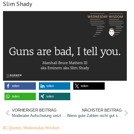
Slim Shady
teilen
teilen
teilen
teilen
teilen
VORHERIGER BEITRAG
NÄCHSTER BEITRAG
Moderater Aufschwung setzt sich fort
Wenn gute Zahlen nicht gut sind…
BC Quotes
,
Wednesday Wisdom