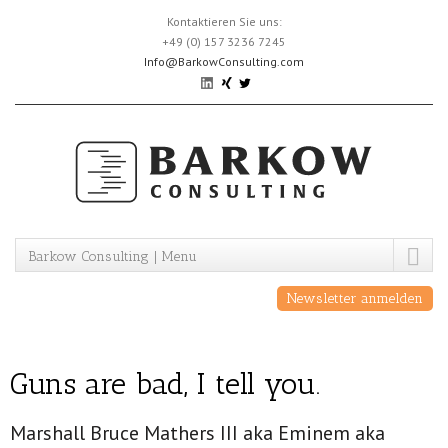
Skip
Kontaktieren Sie uns:
to
+49 (0) 157 3236 7245
content
Info@BarkowConsulting.com
Barkow Consulting | Menu
Newsletter anmelden
Guns are bad, I tell you.
Marshall Bruce Mathers III aka Eminem aka