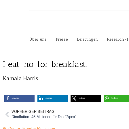
Skip
to
content
Über uns
Presse
Leistungen
Research-
I eat ‘no’ for breakfast.
Kamala Harris
teilen
teilen
teilen
teilen
VORHERIGER BEITRAG
Dinoflation: 45 Millionen für Dino“Apex“
BC Quotes
,
Monday Motivation