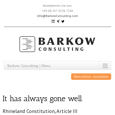
Skip
Kontaktieren Sie uns:
to
+49 (0) 157 3236 7245
content
Info@BarkowConsulting.com
Barkow Consulting | Menu
Newsletter anmelden
It has always gone well.
Rhineland Constitution, Article III