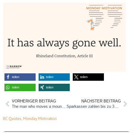
teilen
teilen
teilen
teilen
teilen
VORHERIGER BEITRAG
NÄCHSTER BEITRAG
The man who moves a mountain begins by carrying away small stones.
Sparkassen zahlen bis zu 3% für Tagesgeld
BC Quotes
,
Monday Motivation