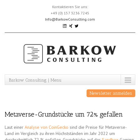
Skip
Kontaktieren Sie uns:
to
+49 (0) 157 3236 7245
content
Info@BarkowConsulting.com
Barkow Consulting | Menu
Newsletter anmelden
Metaverse-Grundstücke um 72% gefallen
Laut einer
Analyse von CoinGecko
sind die Preise für Metaverse-
Land im Vergleich zu ihren Höchstständen im Jahr 2022 um
durchschnittlich 72 % gefallen. Grundstücke auf der
Sandbox
-Gaming-