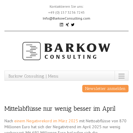
Skip
Kontaktieren Sie uns:
to
+49 (0) 157 3236 7245
content
Info@BarkowConsulting.com
Barkow Consulting | Menu
Newsletter anmelden
Mittelabflüsse nur wenig besser im April
Nach
einem Negativrekord im März 2025
mit Nettoabflüsse von 870
Millionen Euro hat sich der Negativtrend im April 2025 nur wenig
verbessert. Mit 691 Millionen Euro belaufen sich die