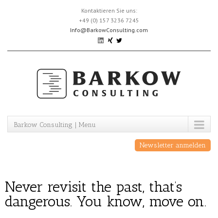
Skip
Kontaktieren Sie uns:
to
+49 (0) 157 3236 7245
content
Info@BarkowConsulting.com
Barkow Consulting | Menu
Newsletter anmelden
Never revisit the past, that’s
dangerous. You know, move on.