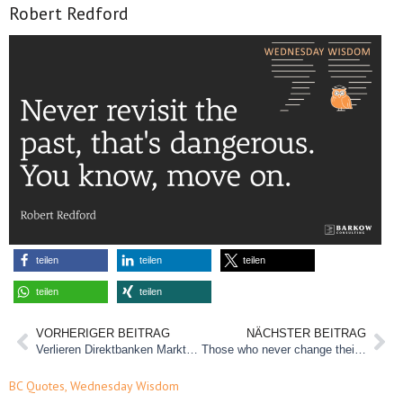
Robert Redford
teilen
teilen
teilen
teilen
teilen
VORHERIGER BEITRAG
NÄCHSTER BEITRAG
Verlieren Direktbanken Marktanteile?
Those who never change their minds, never change anything.
BC Quotes
,
Wednesday Wisdom