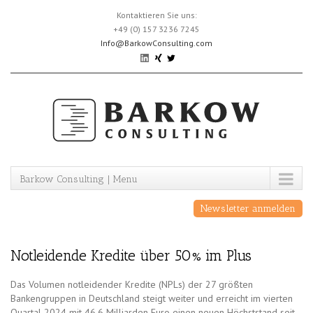
Skip
Kontaktieren Sie uns:
to
+49 (0) 157 3236 7245
content
Info@BarkowConsulting.com
Barkow Consulting | Menu
Newsletter anmelden
Notleidende Kredite über 50% im Plus
Das Volumen notleidender Kredite (NPLs) der 27 größten
Bankengruppen in Deutschland steigt weiter und erreicht im vierten
Quartal 2024 mit 46,6 Milliarden Euro einen neuen Höchststand seit