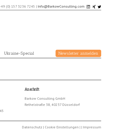
+49 (0) 157 3236 7245
|
Info@BarkowConsulting.com
Ukraine-Special
Newsletter anmelden
Anschrift
Barkow Consulting GmbH
Rethelstraße 38, 40237 Düsseldorf
245
Datenschutz
|
Cookie Einstellungen
|
|
Impressum