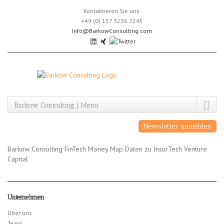
Skip
Kontaktieren Sie uns:
to
+49 (0) 157 3236 7245
content
Info@BarkowConsulting.com
Barkow Consulting | Menu
Newsletter anmelden
Barkow Consulting FinTech Money Map Daten zu InsurTech Venture
Capital
Unternehmen
Über uns
Team