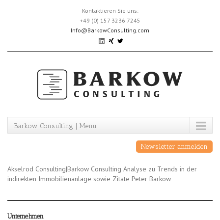
Skip
Kontaktieren Sie uns:
to
+49 (0) 157 3236 7245
content
Info@BarkowConsulting.com
Barkow Consulting | Menu
Newsletter anmelden
Akselrod Consulting|Barkow Consulting Analyse zu Trends in der
indirekten Immobilienanlage sowie Zitate Peter Barkow
Unternehmen