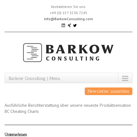
Skip
Kontaktieren Sie uns:
to
+49 (0) 157 3236 7245
content
Info@BarkowConsulting.com
Barkow Consulting | Menu
Newsletter anmelden
Ausführliche Berichterstattung über unsere neueste Produktsensation
BC Cheating Charts
Unternehmen