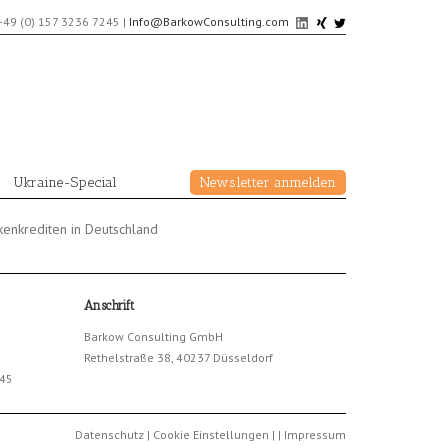
+49 (0) 157 3236 7245
|
Info@BarkowConsulting.com
Ukraine-Special
Newsletter anmelden
enkrediten in Deutschland
Anschrift
Barkow Consulting GmbH
Rethelstraße 38, 40237 Düsseldorf
245
Datenschutz
|
Cookie Einstellungen
|
|
Impressum