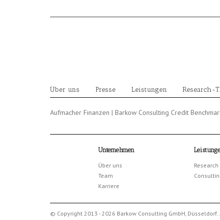
Skip
to
content
Über uns
Presse
Leistungen
Research-
Aufmacher Finanzen | Barkow Consulting Credit Benchma
Unternehmen
Leistung
Über uns
Research
Team
Consultin
Karriere
© Copyright 2013 - 2026 Barkow Consulting GmbH, Düsseldorf. 