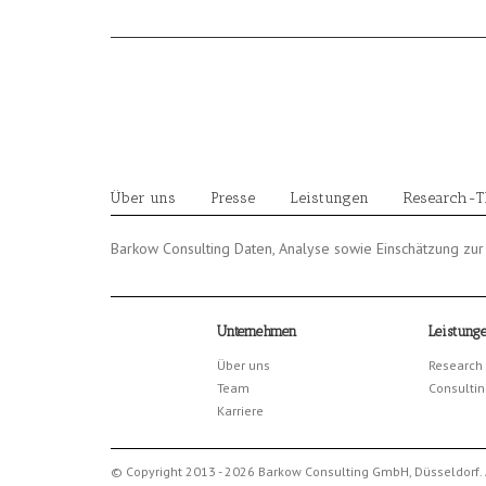
Skip
to
content
Über uns
Presse
Leistungen
Research-
Barkow Consulting Daten, Analyse sowie Einschätzung z
Unternehmen
Leistung
Über uns
Research
Team
Consultin
Karriere
© Copyright 2013 - 2026 Barkow Consulting GmbH, Düsseldorf. 