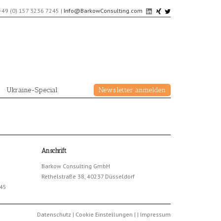
+49 (0) 157 3236 7245
|
Info@BarkowConsulting.com
Ukraine-Special
Newsletter anmelden
Anschrift
Barkow Consulting GmbH
Rethelstraße 38, 40237 Düsseldorf
245
Datenschutz
|
Cookie Einstellungen
|
|
Impressum