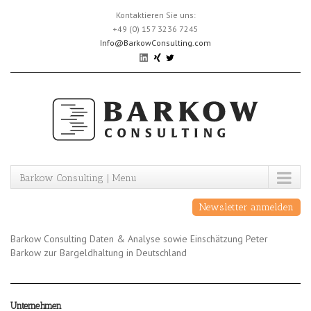
Skip
Kontaktieren Sie uns:
to
+49 (0) 157 3236 7245
content
Info@BarkowConsulting.com
Barkow Consulting | Menu
Newsletter anmelden
Barkow Consulting Daten & Analyse sowie Einschätzung Peter
Barkow zur Bargeldhaltung in Deutschland
Unternehmen