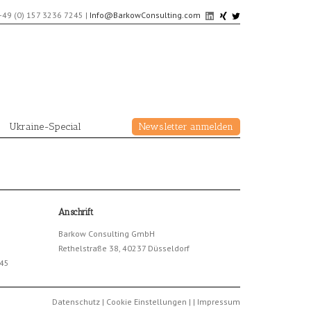
+49 (0) 157 3236 7245
|
Info@BarkowConsulting.com
Ukraine-Special
Newsletter anmelden
Anschrift
Barkow Consulting GmbH
Rethelstraße 38, 40237 Düsseldorf
245
Datenschutz
|
Cookie Einstellungen
|
|
Impressum