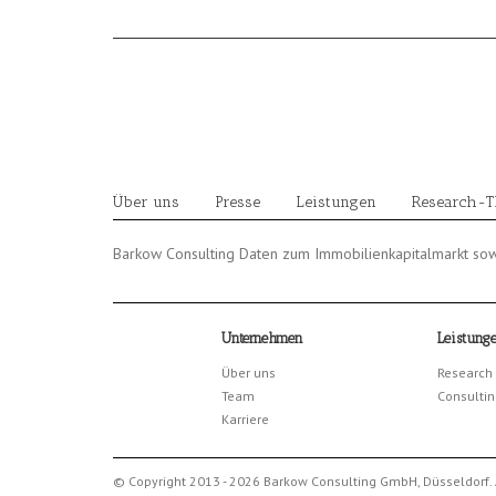
Skip
to
content
Über uns
Presse
Leistungen
Research-
Barkow Consulting Daten zum Immobilienkapitalmarkt sow
Unternehmen
Leistung
Über uns
Research
Team
Consultin
Karriere
© Copyright 2013 - 2026 Barkow Consulting GmbH, Düsseldorf. 