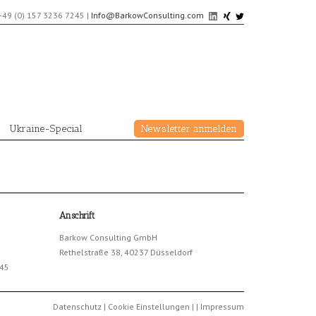
+49 (0) 157 3236 7245
|
Info@BarkowConsulting.com
Ukraine-Special
Newsletter anmelden
Anschrift
Barkow Consulting GmbH
Rethelstraße 38, 40237 Düsseldorf
245
Datenschutz
|
Cookie Einstellungen
|
|
Impressum