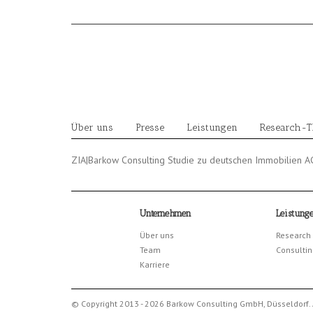
Skip
to
content
Über uns
Presse
Leistungen
Research-
ZIA|Barkow Consulting Studie zu deutschen Immobilien A
Unternehmen
Leistung
Über uns
Research
Team
Consultin
Karriere
© Copyright 2013 - 2026 Barkow Consulting GmbH, Düsseldorf. 