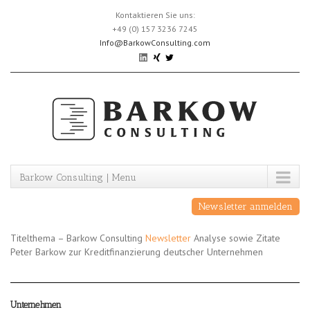
Skip
Kontaktieren Sie uns:
to
+49 (0) 157 3236 7245
content
Info@BarkowConsulting.com
Barkow Consulting | Menu
Newsletter anmelden
Titelthema – Barkow Consulting
Newsletter
Analyse sowie Zitate
Peter Barkow zur Kreditfinanzierung deutscher Unternehmen
Unternehmen