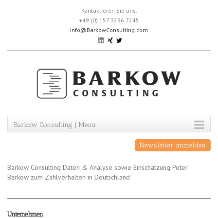
Skip
Kontaktieren Sie uns:
to
+49 (0) 157 3236 7245
content
Info@BarkowConsulting.com
Barkow Consulting | Menu
Newsletter anmelden
Barkow Consulting Daten & Analyse sowie Einschätzung Peter
Barkow zum Zahlverhalten in Deutschland
Unternehmen