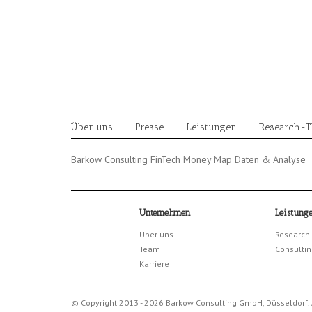
Skip
to
content
Über uns
Presse
Leistungen
Research-
Barkow Consulting FinTech Money Map Daten & Analyse
Unternehmen
Leistung
Über uns
Research
Team
Consultin
Karriere
© Copyright 2013 - 2026 Barkow Consulting GmbH, Düsseldorf. 