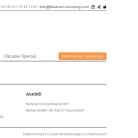
+49 (0) 157 3236 7245
|
Info@BarkowConsulting.com
Ukraine-Special
Newsletter anmelden
Anschrift
Barkow Consulting GmbH
Rethelstraße 38, 40237 Düsseldorf
245
Datenschutz
|
Cookie Einstellungen
|
|
Impressum