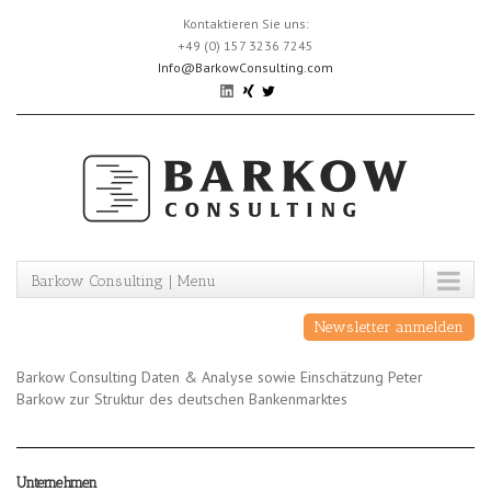
Skip
Kontaktieren Sie uns:
to
+49 (0) 157 3236 7245
content
Info@BarkowConsulting.com
Barkow Consulting | Menu
Newsletter anmelden
Barkow Consulting Daten & Analyse sowie Einschätzung Peter
Barkow zur Struktur des deutschen Bankenmarktes
Unternehmen