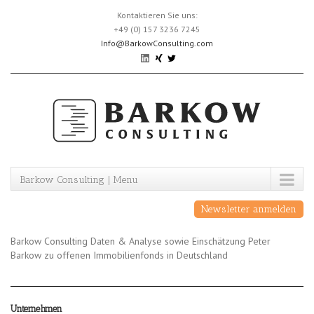
Skip
Kontaktieren Sie uns:
to
+49 (0) 157 3236 7245
content
Info@BarkowConsulting.com
Barkow Consulting | Menu
Newsletter anmelden
Barkow Consulting Daten & Analyse sowie Einschätzung Peter
Barkow zu offenen Immobilienfonds in Deutschland
Unternehmen