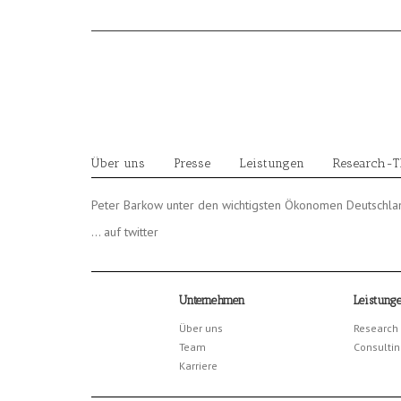
Skip
to
content
Über uns
Presse
Leistungen
Research-
Peter Barkow unter den wichtigsten Ökonomen Deutschla
… auf twitter
Unternehmen
Leistung
Über uns
Research
Team
Consultin
Karriere