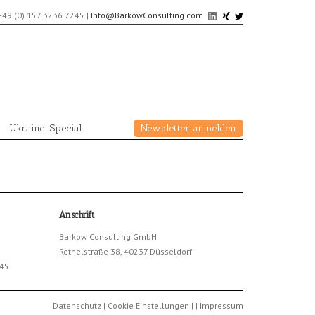
+49 (0) 157 3236 7245
|
Info@BarkowConsulting.com
Ukraine-Special
Newsletter anmelden
Anschrift
Barkow Consulting GmbH
Rethelstraße 38, 40237 Düsseldorf
245
Datenschutz
|
Cookie Einstellungen
|
|
Impressum