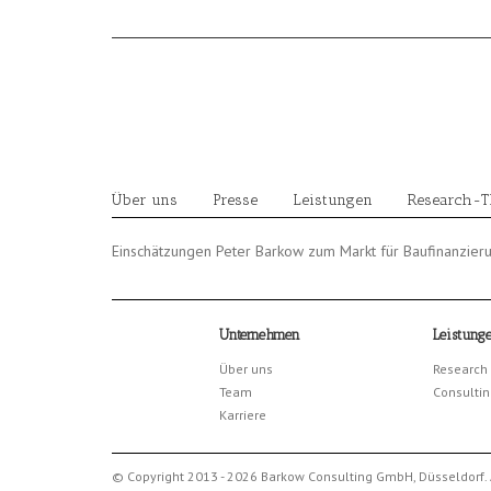
Skip
to
content
Über uns
Presse
Leistungen
Research-
Einschätzungen Peter Barkow zum Markt für Baufinanzier
Unternehmen
Leistung
Über uns
Research
Team
Consultin
Karriere
© Copyright 2013 - 2026 Barkow Consulting GmbH, Düsseldorf. 