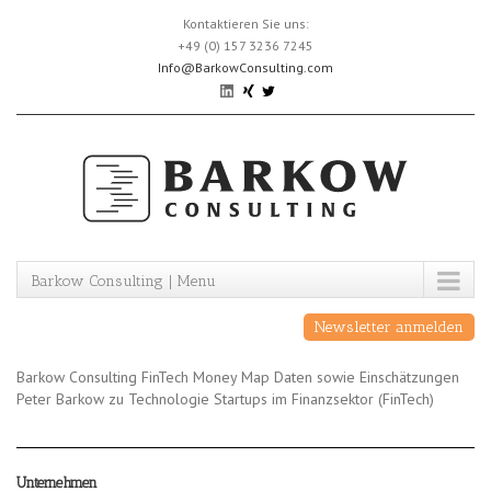
Skip
Kontaktieren Sie uns:
to
+49 (0) 157 3236 7245
content
Info@BarkowConsulting.com
Barkow Consulting | Menu
Newsletter anmelden
Barkow Consulting FinTech Money Map Daten sowie Einschätzungen
Peter Barkow zu Technologie Startups im Finanzsektor (FinTech)
Unternehmen