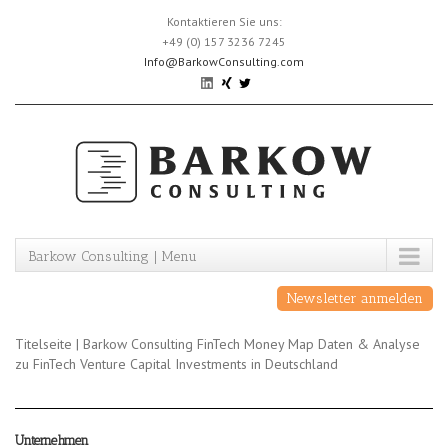
Skip
Kontaktieren Sie uns:
to
+49 (0) 157 3236 7245
content
Info@BarkowConsulting.com
Barkow Consulting | Menu
Newsletter anmelden
Titelseite | Barkow Consulting FinTech Money Map Daten & Analyse
zu FinTech Venture Capital Investments in Deutschland
Unternehmen