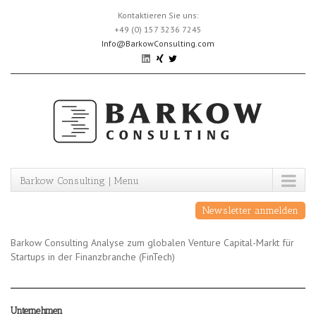
Skip
Kontaktieren Sie uns:
to
+49 (0) 157 3236 7245
content
Info@BarkowConsulting.com
Barkow Consulting | Menu
Newsletter anmelden
Barkow Consulting Analyse zum globalen Venture Capital-Markt für
Startups in der Finanzbranche (FinTech)
Unternehmen