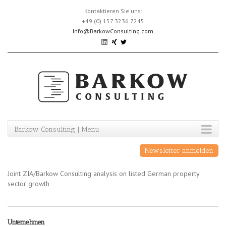
Skip
Kontaktieren Sie uns:
to
+49 (0) 157 3236 7245
content
Info@BarkowConsulting.com
Barkow Consulting | Menu
Newsletter anmelden
Joint ZIA/Barkow Consulting analysis on listed German property
sector growth
Unternehmen