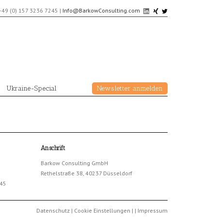
+49 (0) 157 3236 7245
|
Info@BarkowConsulting.com
Ukraine-Special
Newsletter anmelden
Anschrift
Barkow Consulting GmbH
Rethelstraße 38, 40237 Düsseldorf
245
Datenschutz
|
Cookie Einstellungen
|
|
Impressum