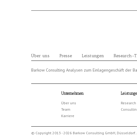
Skip
to
content
Über uns
Presse
Leistungen
Research-
Barkow Consulting Analysen zum Einlagengeschäft der B
Unternehmen
Leistung
Über uns
Research
Team
Consultin
Karriere
© Copyright 2013 - 2026 Barkow Consulting GmbH, Düsseldorf. 