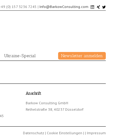
+49 (0) 157 3236 7245
|
Info@BarkowConsulting.com
Ukraine-Special
Newsletter anmelden
Anschrift
Barkow Consulting GmbH
Rethelstraße 38, 40237 Düsseldorf
245
Datenschutz
|
Cookie Einstellungen
|
|
Impressum