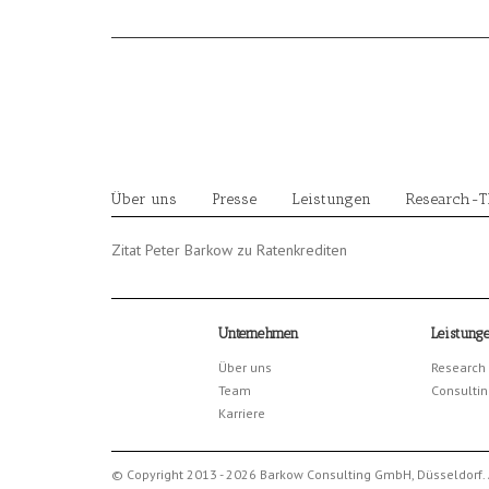
Skip
to
content
Über uns
Presse
Leistungen
Research-
Zitat Peter Barkow zu Ratenkrediten
Unternehmen
Leistung
Über uns
Research
Team
Consultin
Karriere
© Copyright 2013 - 2026 Barkow Consulting GmbH, Düsseldorf. 